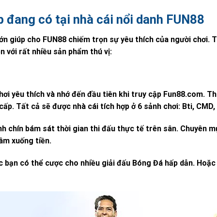
p đang có tại nhà cái nổi danh FUN88
 lớn giúp cho
FUN88
chiếm trọn sự yêu thích của người chơi. 
n với rất nhiều sản phẩm thú vị:
chơi yêu thích và nhớ đến đầu tiên khi truy cập
Fun88.com
. T
p. Tất cả sẽ được nhà cái tích hợp ở 6 sảnh chơi: Bti, CMD
nh chín bám sát thời gian thi đấu thực tế trên sân. Chuyên
tâm xuống tiền.
 các bạn có thể cược cho nhiều giải đấu Bóng Đá hấp dẫn. Hoặc