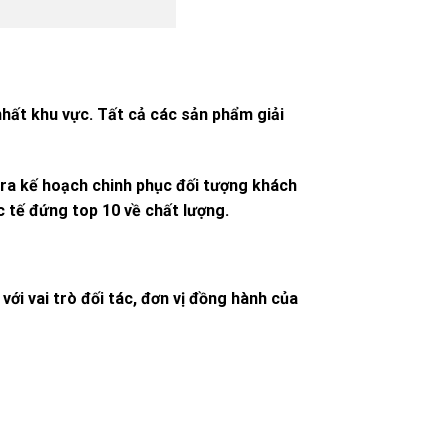
nhất khu vực. Tất cả các sản phẩm giải
đề ra kế hoạch chinh phục đối tượng khách
ốc tế đứng top 10 về chất lượng.
ới vai trò đối tác, đơn vị đồng hành của