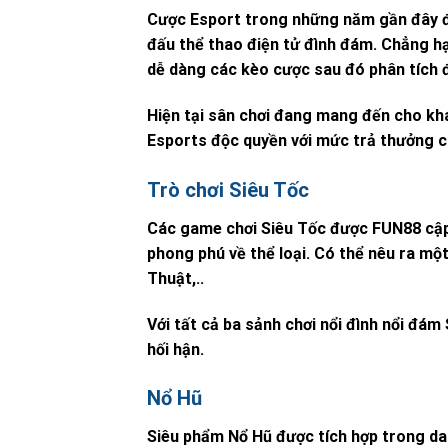
Cược Esport trong những năm gần đây đang
đấu thể thao điện tử đình đám. Chẳng h
dễ dàng các kèo cược sau đó phân tích 
Hiện tại sân chơi đang mang đến cho khá
Esports độc quyền với mức trả thưởng 
Trò chơi Siêu Tốc
Các game chơi Siêu Tốc được
FUN88
cập
phong phú về thể loại. Có thể nêu ra một
Thuật,..
Với tất cả ba sảnh chơi nổi đình nổi đá
hối hận.
Nổ Hũ
Siêu phẩm Nổ Hũ được tích hợp trong 