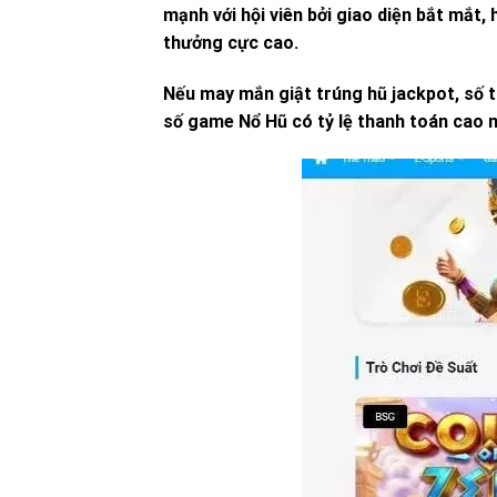
mạnh với hội viên bởi giao diện bắt mắt
thưởng cực cao.
Nếu may mắn giật trúng hũ jackpot, số ti
số game Nổ Hũ có tỷ lệ thanh toán cao 