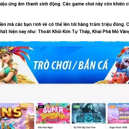
, hiệu ứng âm thanh sinh động. Các game chơi này còn khiến c
ền mà các bạn rinh về có thể lên tới hàng trăm triệu đồng. 
nhất hiện nay như: Thoát Khỏi Kim Tự Tháp, Khai Phá Mỏ Và