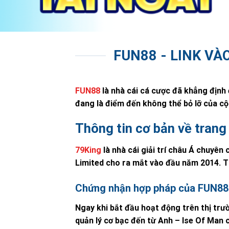
FUN88 - LINK VÀ
FUN88
là nhà cái cá cược đã khẳng định 
đang là điểm đến không thể bỏ lỡ của cộn
Thông tin cơ bản về trang
79King
là nhà cái giải trí châu Á chuyên
Limited cho ra mắt vào đầu năm 2014. Tí
Chứng nhận hợp pháp của FUN88
Ngay khi bắt đầu hoạt động trên thị trư
quản lý cơ bạc đến từ Anh – Ise Of Man